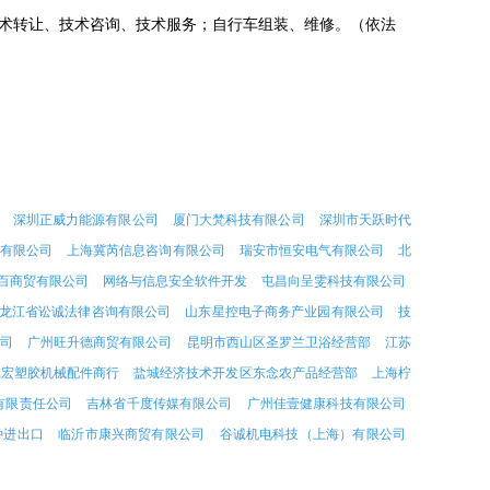
术转让、技术咨询、技术服务；自行车组装、维修。（依法
深圳正威力能源有限公司
厦门大梵科技有限公司
深圳市天跃时代
易有限公司
上海冀芮信息咨询有限公司
瑞安市恒安电气有限公司
北
百商贸有限公司
网络与信息安全软件开发
屯昌向呈雯科技有限公司
龙江省讼诚法律咨询有限公司
山东星控电子商务产业园有限公司
技
公司
广州旺升德商贸有限公司
昆明市西山区圣罗兰卫浴经营部
江苏
昆宏塑胶机械配件商行
盐城经济技术开发区东念农产品经营部
上海柠
有限责任公司
吉林省千度传媒有限公司
广州佳壹健康科技有限公司
种进出口
临沂市康兴商贸有限公司
谷诚机电科技（上海）有限公司