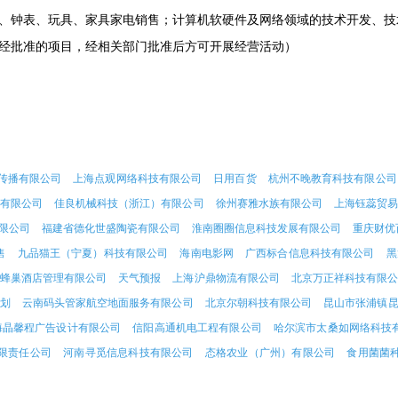
、钟表、玩具、家具家电销售；计算机软硬件及网络领域的技术开发、技
经批准的项目，经相关部门批准后方可开展经营活动）
传播有限公司
上海点观网络科技有限公司
日用百货
杭州不晚教育科技有限公司
有限公司
佳良机械科技（浙江）有限公司
徐州赛雅水族有限公司
上海钰蕊贸
限公司
福建省德化世盛陶瓷有限公司
淮南圈圈信息科技发展有限公司
重庆财优
售
九品猫王（宁夏）科技有限公司
海南电影网
广西标合信息科技有限公司
黑
蜂巢酒店管理有限公司
天气预报
上海沪鼎物流有限公司
北京万正祥科技有限
划
云南码头管家航空地面服务有限公司
北京尔朝科技有限公司
昆山市张浦镇
海晶馨程广告设计有限公司
信阳高通机电工程有限公司
哈尔滨市太桑如网络科技
限责任公司
河南寻觅信息科技有限公司
态格农业（广州）有限公司
食用菌菌