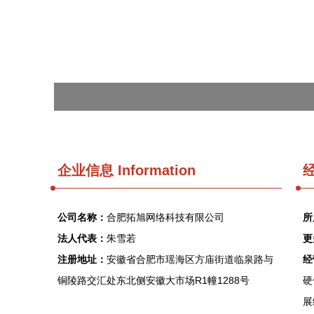
企业信息
Information
经
公司名称：
合肥拓旭网络科技有限公司
所
法人代表：
朱雪若
更
注册地址：
安徽省合肥市瑶海区方庙街道临泉路与
经
铜陵路交汇处东北侧安徽大市场R1幢1288号
硬
展