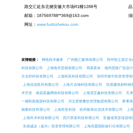
路交汇处东北侧安徽大市场R1幢1288号
品
邮箱：187569788**
369@163.com
须
网址：
www.fushizhekou.com
友情链接：
网络技术服务
广州惠汇服饰有限公司
郑州智之源文化
科技有限公司
上海电寺贸易有限公司
周易算命
德州思路广告设计
京光舒科技有限公司
上海程具科技有限公司
深圳市致中投资管理有
上海信谊医药有限公司
上海月吉翰科技有限公司
轻质建筑材料销
术开发
南昌星鑫网络科技有限公司
上海漠芷鑫科技有限公司
天津
一键联新能源科技有限公司
河北君唯餐饮管理集团有限公司
赛事策
御慕科技有限公司
上海而堡科技
杭州焕旭信息技术有限公司
上
上海邦木科技有限公司
四川胜富科技有限公司
安徽省美亚锚固有
东鼎诚达（嘉兴）投资管理有限公司
上海高盟国际旅行社有限公司